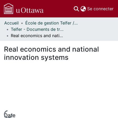
(c
Se connecter
Accueil
École de gestion Telfer // Telfer School of Management
Communautés
Telfer - Documents de travail // Telfer - Working Papers
et collections
Real economics and national innovation systems
Parcourir
Statistiques
Real economics and national
À propos
innovation systems
En cours de chargement...
Date