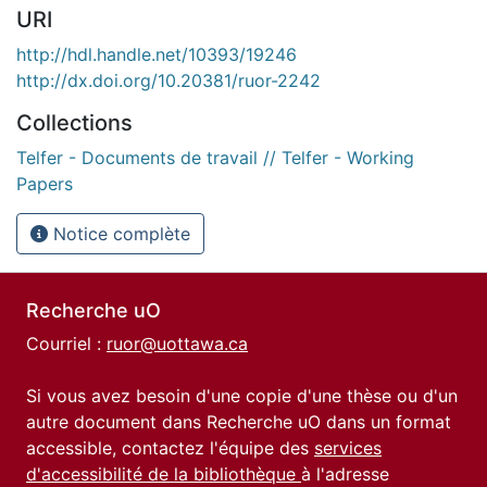
URI
http://hdl.handle.net/10393/19246
http://dx.doi.org/10.20381/ruor-2242
Collections
Telfer - Documents de travail // Telfer - Working
Papers
Notice complète
Recherche uO
Courriel :
ruor@uottawa.ca
Si vous avez besoin d'une copie d'une thèse ou d'un
autre document dans Recherche uO dans un format
accessible, contactez l'équipe des
services
d'accessibilité de la bibliothèque
à l'adresse