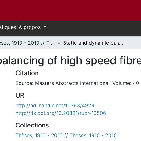
stiques
À propos
Thèses, 1910 - 2010 // Theses, 1910 - 2010
Static and dynamic balancing of high speed fibre composite rotors.
alancing of high speed fibr
Citation
Source: Masters Abstracts International, Volume: 40-
URI
http://hdl.handle.net/10393/4929
http://dx.doi.org/10.20381/ruor-10506
Collections
Thèses, 1910 - 2010 // Theses, 1910 - 2010