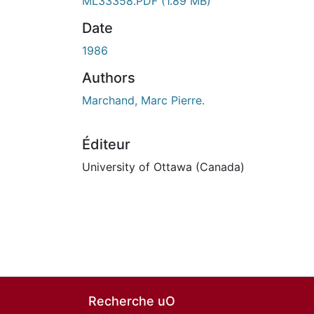
ML33358.PDF
(1.89 MB)
Date
1986
Authors
Marchand, Marc Pierre.
Éditeur
University of Ottawa (Canada)
Recherche uO