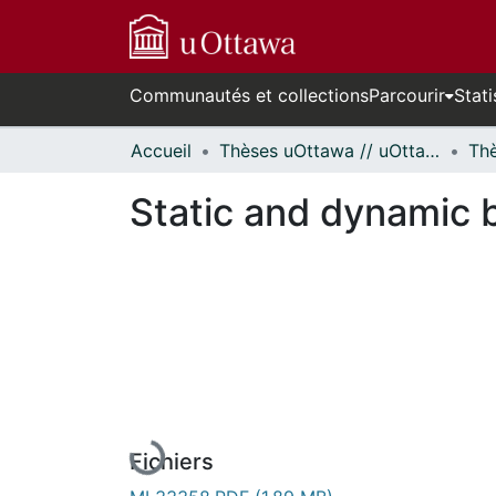
Communautés et collections
Parcourir
Stati
Accueil
Thèses uOttawa // uOttawa Theses
Static and dynamic b
En cours de chargement...
Fichiers