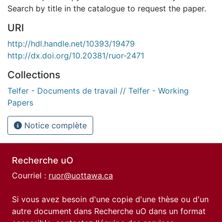
Search by title in the catalogue to request the paper.
URI
http://hdl.handle.net/10393/19479
http://dx.doi.org/10.20381/ruor-2471
Collections
Telfer - Documents de travail // Telfer - Working
Papers
Notice complète
Recherche uO
Courriel :
ruor@uottawa.ca
Si vous avez besoin d'une copie d'une thèse ou d'un
autre document dans Recherche uO dans un format