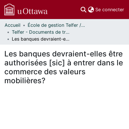
(c
Se connecter
Accueil
École de gestion Telfer // Telfer School of Management
Communautés
Telfer - Documents de travail // Telfer - Working Papers
et collections
Les banques devraient-elles être authorisées [sic] à entrer dans le commerce des valeurs mobilières?
Parcourir
Statistiques
Les banques devraient-elles être
À propos
authorisées [sic] à entrer dans le
commerce des valeurs
mobilières?