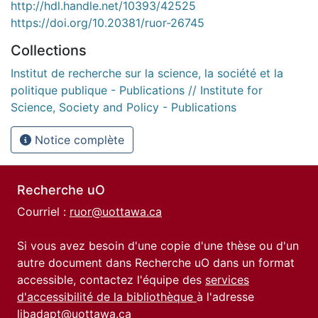
http://hdl.handle.net/10393/42525
https://doi.org/10.20381/ruor-26745
Collections
Institut de recherche sur la science, la société et la
politique publique - Publications // Institute for
Science, Society and Policy - Publications
Notice complète
Recherche uO
Courriel :
ruor@uottawa.ca
Si vous avez besoin d'une copie d'une thèse ou d'un
autre document dans Recherche uO dans un format
accessible, contactez l'équipe des
services
d'accessibilité de la bibliothèque
à l'adresse
libadapt@uottawa.ca