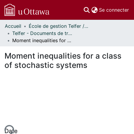
(c
Se connecter
Accueil
École de gestion Telfer // Telfer School of Management
Communautés
Telfer - Documents de travail // Telfer - Working Papers
et collections
Moment inequalities for a class of stochastic systems
Parcourir
Statistiques
Moment inequalities for a class
À propos
of stochastic systems
Date