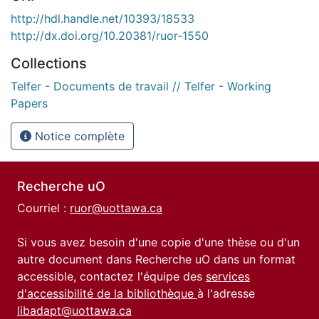
http://hdl.handle.net/10393/18533
http://dx.doi.org/10.20381/ruor-1550
Collections
Telfer - Documents de travail // Telfer - Working
Papers
Notice complète
Recherche uO
Courriel :
ruor@uottawa.ca
Si vous avez besoin d'une copie d'une thèse ou d'un
autre document dans Recherche uO dans un format
accessible, contactez l'équipe des
services
d'accessibilité de la bibliothèque
à l'adresse
libadapt@uottawa.ca