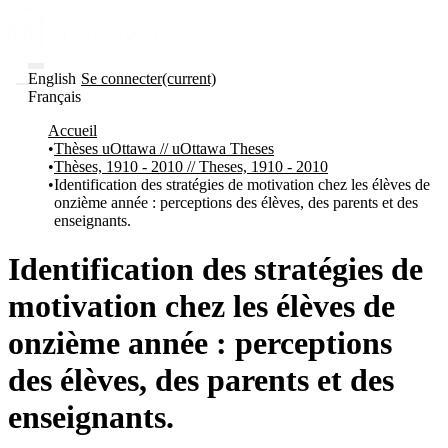
English
Se connecter
(current)
Français
Communautés
Accueil
et collections
Thèses uOttawa // uOttawa Theses
Parcourir
Thèses, 1910 - 2010 // Theses, 1910 - 2010
Statistiques
Identification des stratégies de motivation chez les élèves de
onzième année : perceptions des élèves, des parents et des
À
À
enseignants.
propos
propos
de
Recherche
Identification des stratégies de
uO
Comment
motivation chez les élèves de
soumettre
votre
onzième année : perceptions
thèse
Comment
des élèves, des parents et des
déposer
votre
enseignants.
recherche
Politiques