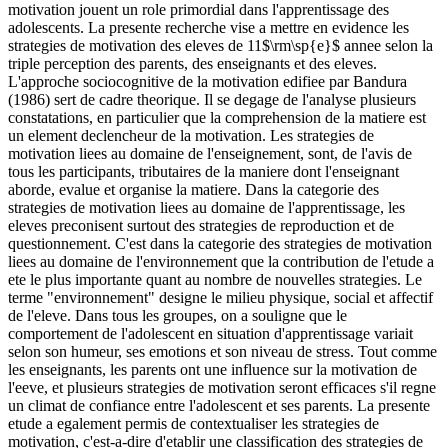
motivation jouent un role primordial dans l'apprentissage des
adolescents. La presente recherche vise a mettre en evidence les
strategies de motivation des eleves de 11$\rm\sp{e}$ annee selon la
triple perception des parents, des enseignants et des eleves.
L'approche sociocognitive de la motivation edifiee par Bandura
(1986) sert de cadre theorique. Il se degage de l'analyse plusieurs
constatations, en particulier que la comprehension de la matiere est
un element declencheur de la motivation. Les strategies de
motivation liees au domaine de l'enseignement, sont, de l'avis de
tous les participants, tributaires de la maniere dont l'enseignant
aborde, evalue et organise la matiere. Dans la categorie des
strategies de motivation liees au domaine de l'apprentissage, les
eleves preconisent surtout des strategies de reproduction et de
questionnement. C'est dans la categorie des strategies de motivation
liees au domaine de l'environnement que la contribution de l'etude a
ete le plus importante quant au nombre de nouvelles strategies. Le
terme "environnement" designe le milieu physique, social et affectif
de l'eleve. Dans tous les groupes, on a souligne que le
comportement de l'adolescent en situation d'apprentissage variait
selon son humeur, ses emotions et son niveau de stress. Tout comme
les enseignants, les parents ont une influence sur la motivation de
l'eeve, et plusieurs strategies de motivation seront efficaces s'il regne
un climat de confiance entre l'adolescent et ses parents. La presente
etude a egalement permis de contextualiser les strategies de
motivation, c'est-a-dire d'etablir une classification des strategies de