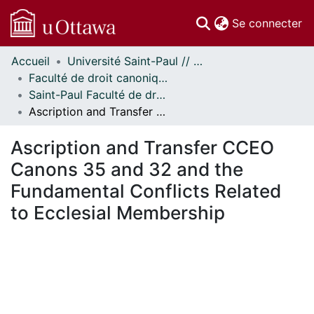
(c
Se connecter
Accueil
Université Saint-Paul // Saint Paul University
Communautés
Faculté de droit canonique // Faculty of Canon Law
et collections
Saint-Paul Faculté de droit canonique - Mémoires // Saint Paul Faculty of Canon Law - Research Papers
Parcourir
Ascription and Transfer CCEO Canons 35 and 32 and the Fundamental Conflicts Related to Ecclesial Membership
Statistiques
À propos
Ascription and Transfer CCEO
Canons 35 and 32 and the
Fundamental Conflicts Related
to Ecclesial Membership