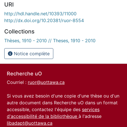
URI
http://hdl.handle.net/10393/11000
http://dx.doi.org/10.20381/ruor-8554
Collections
Thèses, 1910 - 2010 // Theses, 1910 - 2010
Notice complète
Recherche uO
Courriel :
ruor@uottawa.ca
Si vous avez besoin d'une copie d'une thèse ou d'un
autre document dans Recherche uO dans un format
accessible, contactez l'équipe des
services
d'accessibilité de la bibliothèque
à l'adresse
libadapt@uottawa.ca