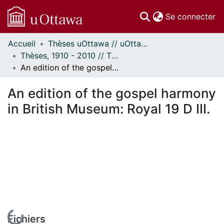
(c
Se connecter
Accueil
Thèses uOttawa // uOttawa Theses
Communautés
Thèses, 1910 - 2010 // Theses, 1910 - 2010
et collections
An edition of the gospel harmony in British Museum: Royal 19 D III.
Parcourir
Statistiques
An edition of the gospel harmony
À propos
in British Museum: Royal 19 D III.
En cours de chargement...
Fichiers