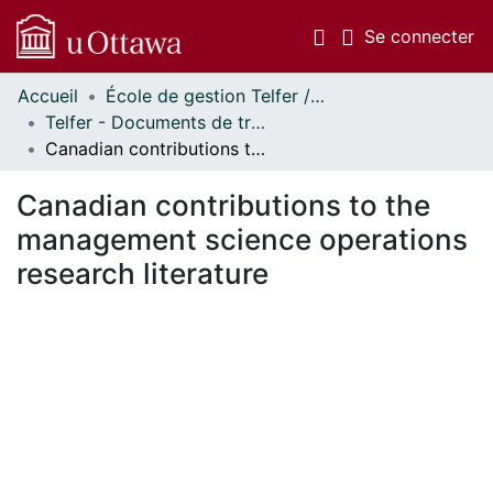
(c
Se connecter
Accueil
École de gestion Telfer // Telfer School of Management
Communautés
Telfer - Documents de travail // Telfer - Working Papers
et collections
Canadian contributions to the management science operations research literature
Parcourir
Statistiques
Canadian contributions to the
À propos
management science operations
research literature
En cours de chargement...