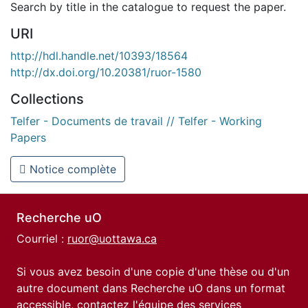
Search by title in the catalogue to request the paper.
URI
http://hdl.handle.net/10393/18564
http://dx.doi.org/10.20381/ruor-1580
Collections
Telfer - Documents de travail // Telfer - Working
Papers
Notice complète
Recherche uO
Courriel :
ruor@uottawa.ca
Si vous avez besoin d'une copie d'une thèse ou d'un
autre document dans Recherche uO dans un format
accessible, contactez l'équipe des
services