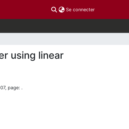
(current)
Se connecter
r using linear
07, page: .