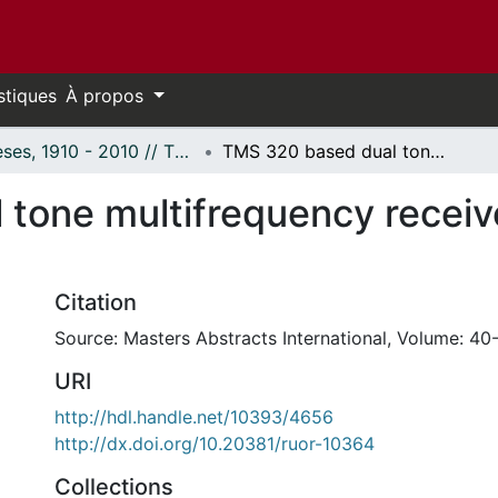
stiques
À propos
Thèses, 1910 - 2010 // Theses, 1910 - 2010
TMS 320 based dual tone multifrequency receiver using linear prediction.
tone multifrequency receive
Citation
Source: Masters Abstracts International, Volume: 40-
URI
http://hdl.handle.net/10393/4656
http://dx.doi.org/10.20381/ruor-10364
Collections