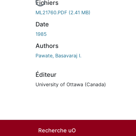
En cours de chargement...
Fichiers
ML21760.PDF
(2.41 MB)
Date
1985
Authors
Pawate, Basavaraj I.
Éditeur
University of Ottawa (Canada)
Recherche uO