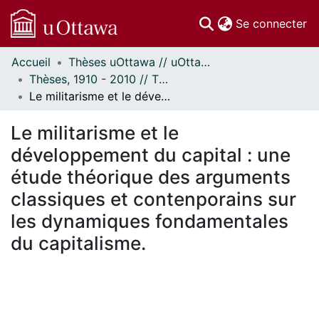
(c
Se connecter
Accueil
Thèses uOttawa // uOttawa Theses
Communautés
Thèses, 1910 - 2010 // Theses, 1910 - 2010
et collections
Le militarisme et le développement du capital : une étude théorique des arguments classiques et contenporains sur les dynamiques fondamentales du capitalisme.
Parcourir
Statistiques
Le militarisme et le
À propos
développement du capital : une
étude théorique des arguments
classiques et contenporains sur
les dynamiques fondamentales
du capitalisme.