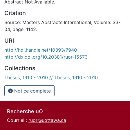
Abstract Not Available.
Citation
Source: Masters Abstracts International, Volume: 33-
04, page: 1142.
URI
http://hdl.handle.net/10393/7940
http://dx.doi.org/10.20381/ruor-15573
Collections
Thèses, 1910 - 2010 // Theses, 1910 - 2010
Notice complète
Recherche uO
Courriel :
ruor@uottawa.ca