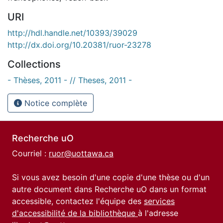
URI
http://hdl.handle.net/10393/39029
http://dx.doi.org/10.20381/ruor-23278
Collections
- Thèses, 2011 - // Theses, 2011 -
Notice complète
Recherche uO
Courriel :
ruor@uottawa.ca
Si vous avez besoin d'une copie d'une thèse ou d'un
autre document dans Recherche uO dans un format
accessible, contactez l'équipe des
services
d'accessibilité de la bibliothèque
à l'adresse