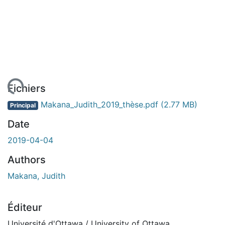
ment...
Fichiers
Makana_Judith_2019_thèse.pdf
(2.77 MB)
Principal
Date
2019-04-04
Authors
Makana, Judith
Éditeur
Université d'Ottawa / University of Ottawa