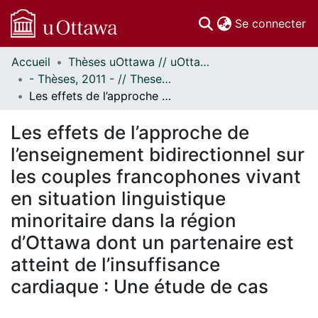
(c
Se connecter
Accueil
Thèses uOttawa // uOttawa Theses
Communautés
- Thèses, 2011 - // Theses, 2011 -
et collections
Les effets de l’approche de l’enseignement bidirectionnel sur les couples francophones vivant en situation linguistique minoritaire dans la région d’Ottawa dont un partenaire est atteint de l’insuffisance cardiaque : Une étude de cas
Parcourir
Statistiques
Les effets de l’approche de
À propos
l’enseignement bidirectionnel sur
les couples francophones vivant
en situation linguistique
minoritaire dans la région
d’Ottawa dont un partenaire est
atteint de l’insuffisance
cardiaque : Une étude de cas