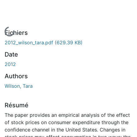
En cours de chargement...
Fichiers
2012_wilson_tara.pdf
(629.39 KB)
Date
2012
Authors
Wilson, Tara
Résumé
The paper provides an empirical analysis of the effect
of stock prices on consumer expenditure through the
confidence channel in the United States. Changes in
stock prices may affect consumption in two ways: the