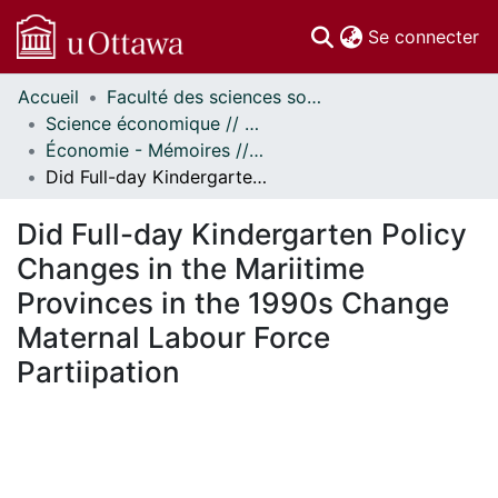
(c
Se connecter
Accueil
Faculté des sciences sociales // Faculty of Social Sciences
Communautés
Science économique // Economics
et collections
Économie - Mémoires // Economics - Research Papers
Parcourir
Did Full-day Kindergarten Policy Changes in the Mariitime Provinces in the 1990s Change Maternal Labour Force Partiipation
Statistiques
À propos
Did Full-day Kindergarten Policy
Changes in the Mariitime
Provinces in the 1990s Change
Maternal Labour Force
Partiipation