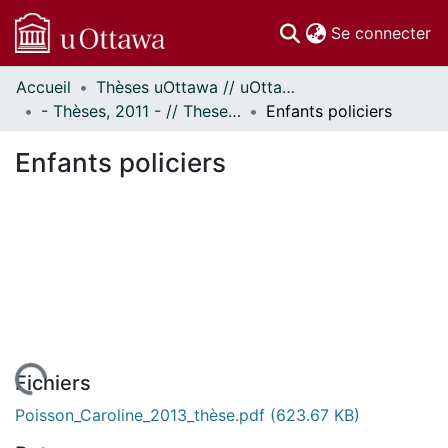
(c
Se connecter
Accueil
Thèses uOttawa // uOttawa Theses
Communautés
- Thèses, 2011 - // Theses, 2011 -
Enfants policiers
et collections
Parcourir
Enfants policiers
Statistiques
À propos
Fichiers
Poisson_Caroline_2013_thèse.pdf
(623.67 KB)