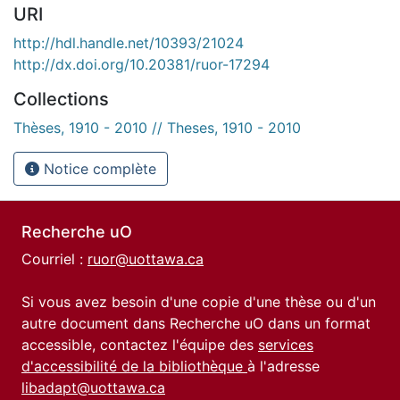
URI
http://hdl.handle.net/10393/21024
http://dx.doi.org/10.20381/ruor-17294
Collections
Thèses, 1910 - 2010 // Theses, 1910 - 2010
Notice complète
Recherche uO
Courriel :
ruor@uottawa.ca
Si vous avez besoin d'une copie d'une thèse ou d'un
autre document dans Recherche uO dans un format
accessible, contactez l'équipe des
services
d'accessibilité de la bibliothèque
à l'adresse
libadapt@uottawa.ca