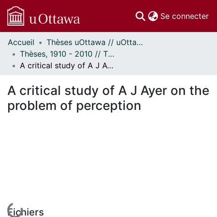
(c
Se connecter
Accueil
Thèses uOttawa // uOttawa Theses
Communautés
Thèses, 1910 - 2010 // Theses, 1910 - 2010
et collections
A critical study of A J Ayer on the problem of perception
Parcourir
Statistiques
A critical study of A J Ayer on the
À propos
problem of perception
En cours de chargement...
Fichiers