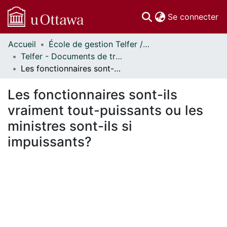
(c
Se connecter
Accueil
École de gestion Telfer // Telfer School of Management
Communautés
Telfer - Documents de travail // Telfer - Working Papers
et collections
Les fonctionnaires sont-ils vraiment tout-puissants ou les ministres sont-ils si impuissants?
Parcourir
Statistiques
Les fonctionnaires sont-ils
À propos
vraiment tout-puissants ou les
ministres sont-ils si
impuissants?