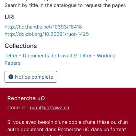
Search by title in the catalogue to request the paper.
URI
http://hdl.handle.net/10393/18418
http://dx.doi.org/10.20381/ruor-1425
Collections
Telfer - Documents de travail // Telfer - Working
Papers
Notice complète
Recherche uO
Courriel :
ruor@uottawa.ca
Si vous avez besoin d'une copie d'une thèse ou d'un
autre document dans Recherche uO dans un format