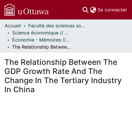
(c
Se connecter
Accueil
Faculté des sciences sociales // Faculty of Social Sciences
Communautés
Science économique // Economics
et collections
Économie - Mémoires // Economics - Research Papers
Parcourir
The Relationship Between The GDP Growth Rate And The Change In The Tertiary Industry In China
Statistiques
À propos
The Relationship Between The
GDP Growth Rate And The
Change In The Tertiary Industry
In China