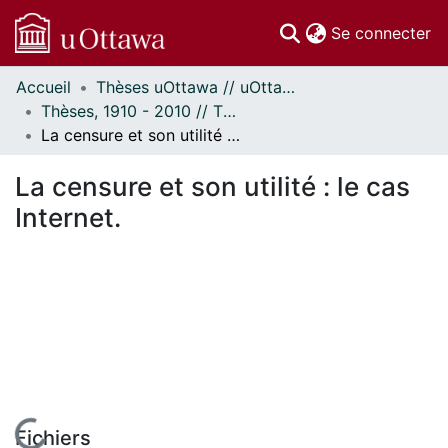
(c
Se connecter
Accueil
Thèses uOttawa // uOttawa Theses
Communautés
Thèses, 1910 - 2010 // Theses, 1910 - 2010
et collections
La censure et son utilité : le cas Internet.
Parcourir
Statistiques
La censure et son utilité : le cas
À propos
Internet.
Fichiers