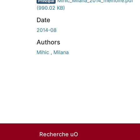
Mihic_Milana_2014_memoire.pdf
Principal
(990.02 KB)
Date
2014-08
Authors
Mihic , Milana
Recherche uO