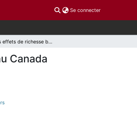
(current)
Se connecter
Les effets de richesse boursière et immobilière au Canada
 au Canada
rs