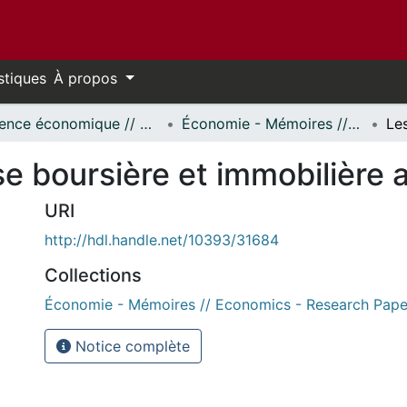
stiques
À propos
Science économique // Economics
Économie - Mémoires // Economics - Research Papers
se boursière et immobilière
URI
http://hdl.handle.net/10393/31684
Collections
Économie - Mémoires // Economics - Research Pape
Notice complète