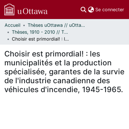
(c
Se connecter
Accueil
Thèses uOttawa // uOttawa Theses
Communautés
Thèses, 1910 - 2010 // Theses, 1910 - 2010
et collections
Choisir est primordial! : les municipalités et la production spécialisée, garantes de la survie de l'industrie canadienne des véhicules d'incendie, 1945-1965.
Parcourir
Statistiques
Choisir est primordial! : les
À propos
municipalités et la production
spécialisée, garantes de la survie
de l'industrie canadienne des
véhicules d'incendie, 1945-1965.