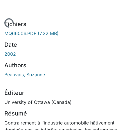
rgement...
Fichiers
MQ66006.PDF
(7.22 MB)
Date
2002
Authors
Beauvais, Suzanne.
Éditeur
University of Ottawa (Canada)
Résumé
Contrairement à l'industrie automobile hâtivement
dominée par les intérêts américains, les entreprises