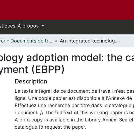
stiques
À propos
Telfer - Documents de travail // Telfer - Working Papers
An integrated technology adoption model: the case of electronic bill presentment and payment (EBPP)
logy adoption model: the cas
yment (EBPP)
Description
Le texte intégral de ce document de travail n'est pa
ligne. Une copie papier est disponible à l'Annexe de 
Effectuez une recherche par titre dans le catalogue 
document. // The full text of this working paper is no
A print copy is available in the Library Annex. Search 
catalogue to request the paper.