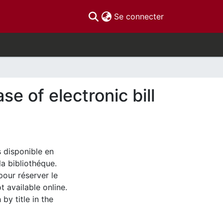
(current)
Se connecter
e of electronic bill
s disponible en
la bibliothéque.
pour réserver le
t available online.
by title in the