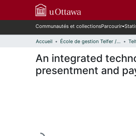
Communautés et collections
Parcourir
Stati
Accueil
École de gestion Telfer // Telfer School of Management
An integrated techno
presentment and pa
En cours de chargement...