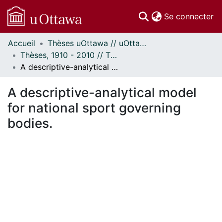
(c
Se connecter
Accueil
Thèses uOttawa // uOttawa Theses
Communautés
Thèses, 1910 - 2010 // Theses, 1910 - 2010
et collections
A descriptive-analytical model for national sport governing bodies.
Parcourir
Statistiques
A descriptive-analytical model
À propos
for national sport governing
bodies.