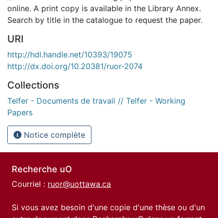
online. A print copy is available in the Library Annex.
Search by title in the catalogue to request the paper.
URI
http://hdl.handle.net/10393/19075
http://dx.doi.org/10.20381/ruor-2074
Collections
Telfer - Documents de travail // Telfer - Working
Papers
Notice complète
Recherche uO
Courriel :
ruor@uottawa.ca
Si vous avez besoin d'une copie d'une thèse ou d'un