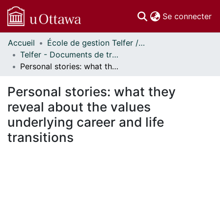
(c
Se connecter
Accueil
École de gestion Telfer // Telfer School of Management
Communautés
Telfer - Documents de travail // Telfer - Working Papers
et collections
Personal stories: what they reveal about the values underlying career and life transitions
Parcourir
Statistiques
Personal stories: what they
À propos
reveal about the values
underlying career and life
transitions
En cours de chargement...