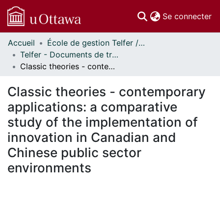
(c
Se connecter
Accueil
École de gestion Telfer // Telfer School of Management
Communautés
Telfer - Documents de travail // Telfer - Working Papers
et collections
Classic theories - contemporary applications: a comparative study of the implementation of innovation in Canadian and Chinese public sector environments
Parcourir
Statistiques
Classic theories - contemporary
À propos
applications: a comparative
study of the implementation of
innovation in Canadian and
Chinese public sector
environments