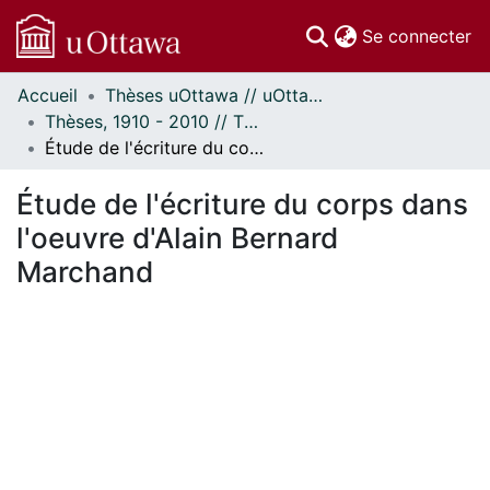
(c
Se connecter
Accueil
Thèses uOttawa // uOttawa Theses
Communautés
Thèses, 1910 - 2010 // Theses, 1910 - 2010
et collections
Étude de l'écriture du corps dans l'oeuvre d'Alain Bernard Marchand
Parcourir
Statistiques
Étude de l'écriture du corps dans
À propos
l'oeuvre d'Alain Bernard
Marchand