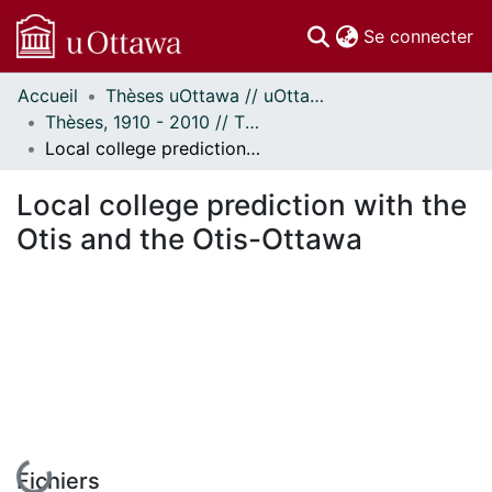
(c
Se connecter
Accueil
Thèses uOttawa // uOttawa Theses
Communautés
Thèses, 1910 - 2010 // Theses, 1910 - 2010
et collections
Local college prediction with the Otis and the Otis-Ottawa
Parcourir
Statistiques
Local college prediction with the
À propos
Otis and the Otis-Ottawa
En cours de chargement...
Fichiers