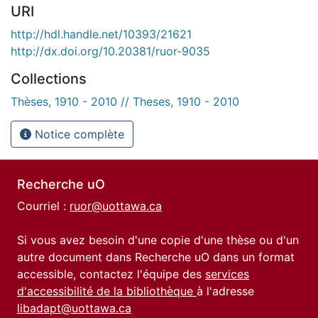
URI
http://hdl.handle.net/10393/21621
http://dx.doi.org/10.20381/ruor-9035
Collections
Thèses, 1910 - 2010 // Theses, 1910 - 2010
Notice complète
Recherche uO
Courriel :
ruor@uottawa.ca
Si vous avez besoin d'une copie d'une thèse ou d'un
autre document dans Recherche uO dans un format
accessible, contactez l'équipe des
services
d'accessibilité de la bibliothèque
à l'adresse
libadapt@uottawa.ca