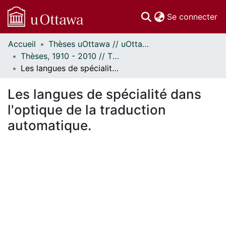
(c
Se connecter
Accueil
Thèses uOttawa // uOttawa Theses
Communautés
Thèses, 1910 - 2010 // Theses, 1910 - 2010
et collections
Les langues de spécialité dans l'optique de la traduction automatique.
Parcourir
Statistiques
Les langues de spécialité dans
À propos
l'optique de la traduction
automatique.