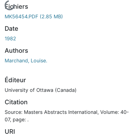
En cours de chargement...
Fichiers
MK56454.PDF
(2.85 MB)
Date
1982
Authors
Marchand, Louise.
Éditeur
University of Ottawa (Canada)
Citation
Source: Masters Abstracts International, Volume: 40-
07, page: .
URI