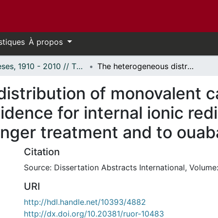
stiques
À propos
Thèses, 1910 - 2010 // Theses, 1910 - 2010
The heterogeneous distribution of monovalent cations in frog sartorius muscles evidence for internal ionic redistribution in response to K-free ringer treatment and to ouabain treatment.
stribution of monovalent ca
dence for internal ionic redi
inger treatment and to ouab
Citation
Source: Dissertation Abstracts International, Volume:
URI
http://hdl.handle.net/10393/4882
http://dx.doi.org/10.20381/ruor-10483