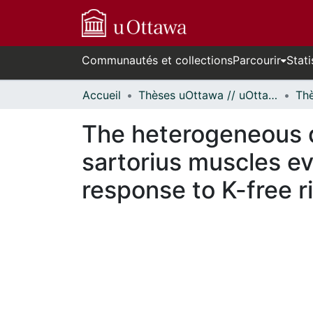
Communautés et collections
Parcourir
Stati
Accueil
Thèses uOttawa // uOttawa Theses
The heterogeneous di
sartorius muscles evi
response to K-free r
En cours de chargement...