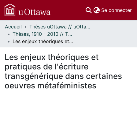
(c
Se connecter
Accueil
Thèses uOttawa // uOttawa Theses
Communautés
Thèses, 1910 - 2010 // Theses, 1910 - 2010
et collections
Les enjeux théoriques et pratiques de l'écriture transgénérique dans certaines oeuvres métaféministes
Parcourir
Statistiques
Les enjeux théoriques et
À propos
pratiques de l'écriture
transgénérique dans certaines
oeuvres métaféministes