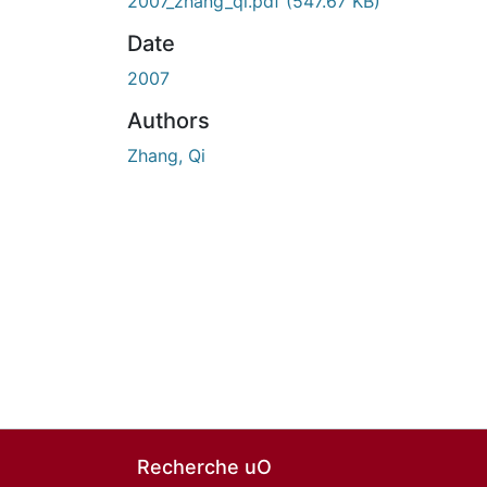
2007_zhang_qi.pdf
(547.67 KB)
Date
2007
Authors
Zhang, Qi
Recherche uO