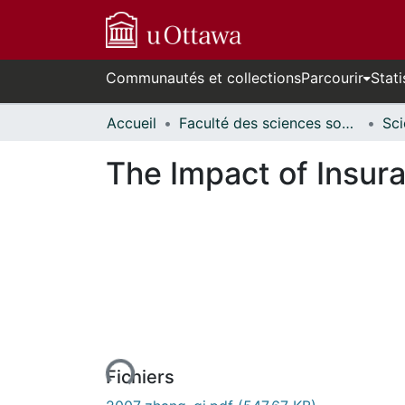
Communautés et collections
Parcourir
Stati
Accueil
Faculté des sciences sociales // Faculty of Social Sciences
The Impact of Insura
rs de chargement...
Fichiers