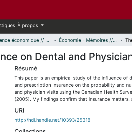
stiques
À propos
Science économique // Economics
Économie - Mémoires // Economics - Research Papers
nce on Dental and Physician 
Résumé
This paper is an empirical study of the influence of 
and prescription insurance on the probability and n
and physician visits using the Canadian Health Surve
(2005). My findings confirm that insurance matters, 
URI
http://hdl.handle.net/10393/25318
Collections