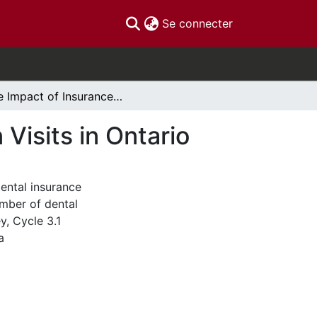
(current)
Se connecter
The Impact of Insurance on Dental and Physician Visits in Ontario
Visits in Ontario
dental insurance
umber of dental
y, Cycle 3.1
a