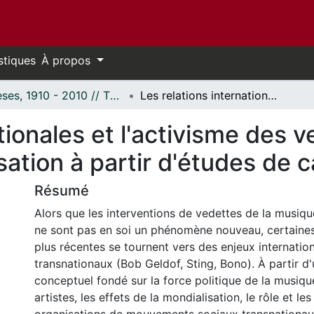
stiques
À propos
Thèses, 1910 - 2010 // Theses, 1910 - 2010
Les relations internationales et l'activisme des vedettes de la musique: Une théorisation à partir d'études de cas
tionales et l'activisme des v
ation à partir d'études de c
Résumé
Alors que les interventions de vedettes de la musiqu
ne sont pas en soi un phénomène nouveau, certaines
plus récentes se tournent vers des enjeux internatio
transnationaux (Bob Geldof, Sting, Bono). À partir d
conceptuel fondé sur la force politique de la musiqu
artistes, les effets de la mondialisation, le rôle et l