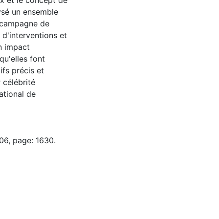
x et le concept de
lysé un ensemble
a campagne de
 d'interventions et
un impact
qu'elles font
fs précis et
 célébrité
ational de
06, page: 1630.