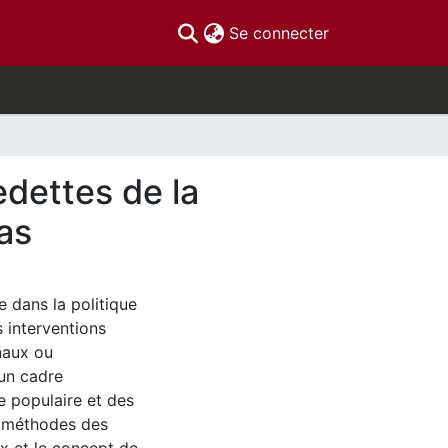
(current)
Se connecter
edettes de la
as
e dans la politique
 interventions
naux ou
'un cadre
e populaire et des
es méthodes des