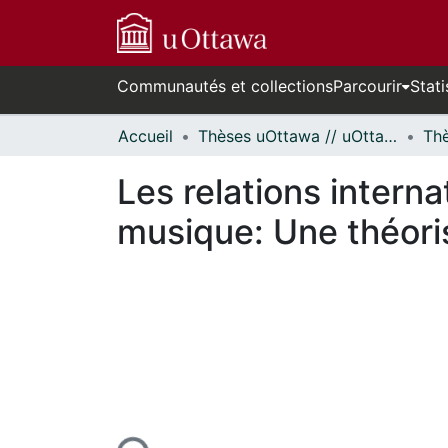
Communautés et collections
Parcourir
Stati
Accueil
Thèses uOttawa // uOttawa Theses
Les relations interna
musique: Une théoris
cours de chargement...