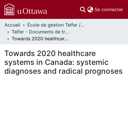
(c
Se connecter
Accueil
École de gestion Telfer // Telfer School of Management
Communautés
Telfer - Documents de travail // Telfer - Working Papers
et collections
Towards 2020 healthcare systems in Canada: systemic diagnoses and radical prognoses
Parcourir
Statistiques
Towards 2020 healthcare
À propos
systems in Canada: systemic
diagnoses and radical prognoses
En cours de chargement...