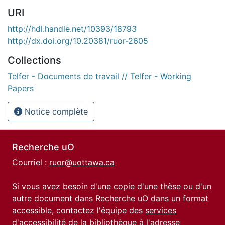
URI
http://hdl.handle.net/10393/18793
http://dx.doi.org/10.20381/ruor-2605
Collections
Telfer - Documents de travail // Telfer - Working
Papers
Notice complète
Recherche uO
Courriel :
ruor@uottawa.ca
Si vous avez besoin d'une copie d'une thèse ou d'un
autre document dans Recherche uO dans un format
accessible, contactez l'équipe des
services
d'accessibilité de la bibliothèque
à l'adresse