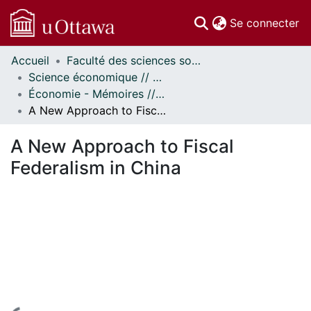
(c
Se connecter
Accueil
Faculté des sciences sociales // Faculty of Social Sciences
Communautés
Science économique // Economics
et collections
Économie - Mémoires // Economics - Research Papers
Parcourir
A New Approach to Fiscal Federalism in China
Statistiques
À propos
A New Approach to Fiscal
Federalism in China
En cours de chargement...