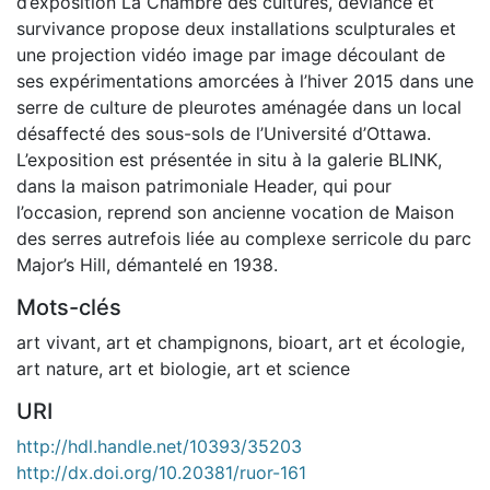
d’exposition La Chambre des cultures, déviance et
survivance propose deux installations sculpturales et
une projection vidéo image par image découlant de
ses expérimentations amorcées à l’hiver 2015 dans une
serre de culture de pleurotes aménagée dans un local
désaffecté des sous-sols de l’Université d’Ottawa.
L’exposition est présentée in situ à la galerie BLINK,
dans la maison patrimoniale Header, qui pour
l’occasion, reprend son ancienne vocation de Maison
des serres autrefois liée au complexe serricole du parc
Major’s Hill, démantelé en 1938.
Mots-clés
art vivant
,
art et champignons
,
bioart
,
art et écologie
,
art nature
,
art et biologie
,
art et science
URI
http://hdl.handle.net/10393/35203
http://dx.doi.org/10.20381/ruor-161