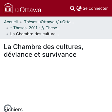
(c
Se connecter
Accueil
Thèses uOttawa // uOttawa Theses
Communautés
- Thèses, 2011 - // Theses, 2011 -
et collections
La Chambre des cultures, déviance et survivance
Parcourir
Statistiques
La Chambre des cultures,
À propos
déviance et survivance
Fichiers