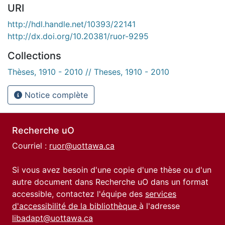
URI
http://hdl.handle.net/10393/22141
http://dx.doi.org/10.20381/ruor-9295
Collections
Thèses, 1910 - 2010 // Theses, 1910 - 2010
Notice complète
Recherche uO
Courriel :
ruor@uottawa.ca
Si vous avez besoin d'une copie d'une thèse ou d'un
autre document dans Recherche uO dans un format
accessible, contactez l'équipe des
services
d'accessibilité de la bibliothèque
à l'adresse
libadapt@uottawa.ca