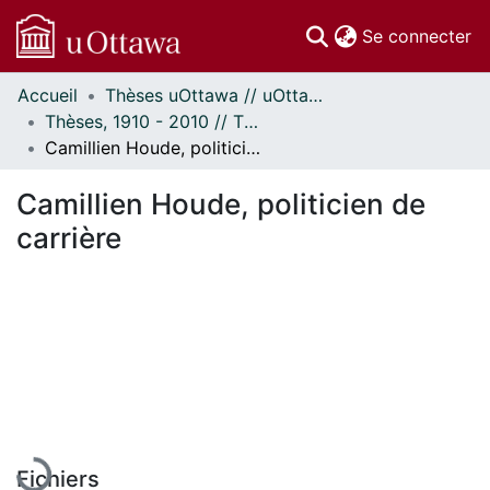
(c
Se connecter
Accueil
Thèses uOttawa // uOttawa Theses
Communautés
Thèses, 1910 - 2010 // Theses, 1910 - 2010
et collections
Camillien Houde, politicien de carrière
Parcourir
Statistiques
Camillien Houde, politicien de
À propos
carrière
En cours de chargement...
Fichiers