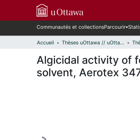
Communautés et collections
Parcourir
Stati
Accueil
Thèses uOttawa // uOttawa Theses
Algicidal activity of
solvent, Aerotex 347
En cours de chargement...