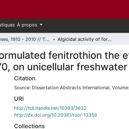
stiques
À propos
Thèses, 1910 - 2010 // Theses, 1910 - 2010
Algicidal activity of formulated fenitrothion the effect of the co-solvent, Aerotex 3470, on unicellular freshwater algae.
 formulated fenitrothion the e
0, on unicellular freshwater
Citation
Source: Dissertation Abstracts International, Volume:
URI
http://hdl.handle.net/10393/3632
http://dx.doi.org/10.20381/ruor-13359
Collections