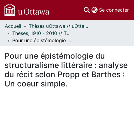
(c
Se connecter
Accueil
Thèses uOttawa // uOttawa Theses
Communautés
Thèses, 1910 - 2010 // Theses, 1910 - 2010
et collections
Pour une épistémologie du structuralisme littéraire : analyse du récit selon Propp et Barthes : Un coeur simple.
Parcourir
Statistiques
Pour une épistémologie du
À propos
structuralisme littéraire : analyse
du récit selon Propp et Barthes :
Un coeur simple.