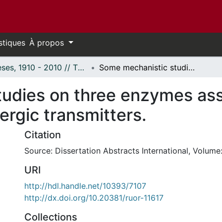
stiques
À propos
Thèses, 1910 - 2010 // Theses, 1910 - 2010
Some mechanistic studies on three enzymes associated with the metabolism of adrenergic transmitters.
udies on three enzymes ass
rgic transmitters.
Citation
Source: Dissertation Abstracts International, Volume:
URI
http://hdl.handle.net/10393/7107
http://dx.doi.org/10.20381/ruor-11617
Collections