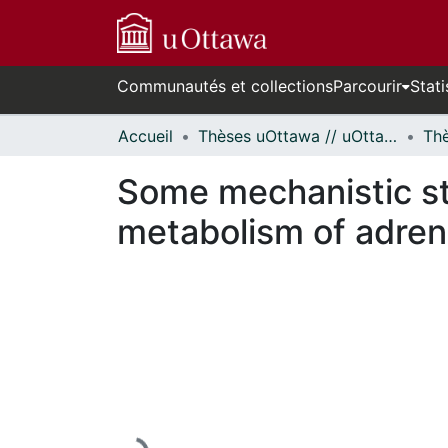
Communautés et collections
Parcourir
Stati
Accueil
Thèses uOttawa // uOttawa Theses
Some mechanistic st
metabolism of adrene
En cours de chargement...