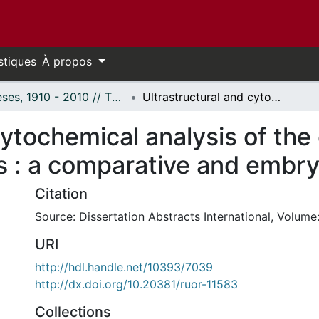
stiques
À propos
Thèses, 1910 - 2010 // Theses, 1910 - 2010
Ultrastructural and cytochemical analysis of the differentiation of ovarian follicular cells : a comparative and embryological study.
ytochemical analysis of the 
lls : a comparative and embry
Citation
Source: Dissertation Abstracts International, Volume:
URI
http://hdl.handle.net/10393/7039
http://dx.doi.org/10.20381/ruor-11583
Collections