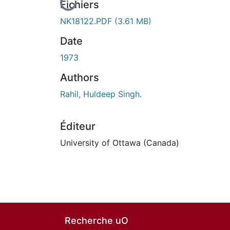
En cours de chargement...
Fichiers
NK18122.PDF
(3.61 MB)
Date
1973
Authors
Rahil, Huldeep Singh.
Éditeur
University of Ottawa (Canada)
Recherche uO