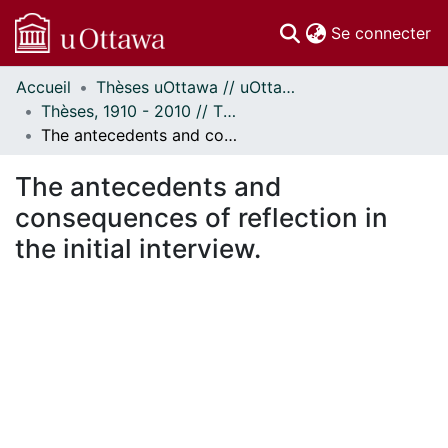
(c
Se connecter
Accueil
Thèses uOttawa // uOttawa Theses
Communautés
Thèses, 1910 - 2010 // Theses, 1910 - 2010
et collections
The antecedents and consequences of reflection in the initial interview.
Parcourir
Statistiques
The antecedents and
À propos
consequences of reflection in
the initial interview.