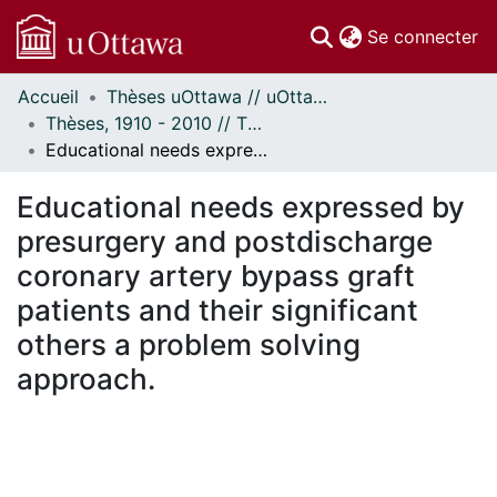
(c
Se connecter
Accueil
Thèses uOttawa // uOttawa Theses
Communautés
Thèses, 1910 - 2010 // Theses, 1910 - 2010
et collections
Educational needs expressed by presurgery and postdischarge coronary artery bypass graft patients and their significant others a problem solving approach.
Parcourir
Statistiques
Educational needs expressed by
À propos
presurgery and postdischarge
coronary artery bypass graft
patients and their significant
others a problem solving
approach.