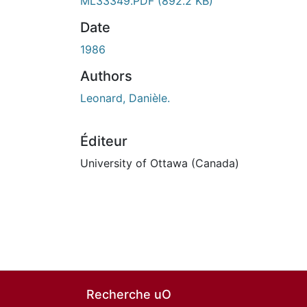
ML33349.PDF
(892.2 KB)
Date
1986
Authors
Leonard, Danièle.
Éditeur
University of Ottawa (Canada)
Recherche uO