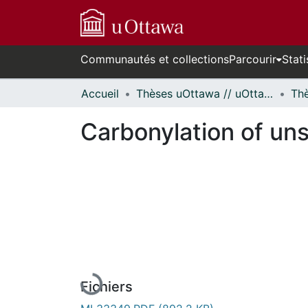
Communautés et collections
Parcourir
Stati
Accueil
Thèses uOttawa // uOttawa Theses
Carbonylation of uns
En cours de chargement...
Fichiers