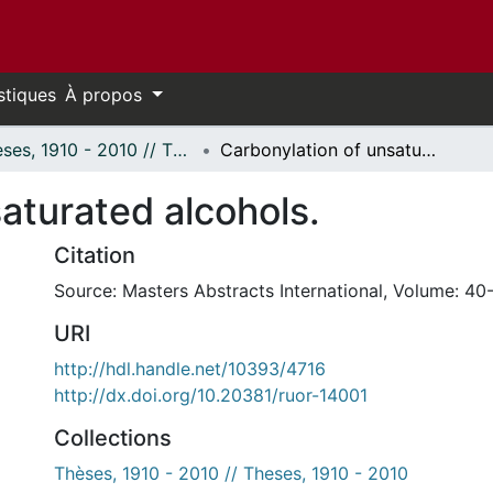
stiques
À propos
Thèses, 1910 - 2010 // Theses, 1910 - 2010
Carbonylation of unsaturated alcohols.
aturated alcohols.
Citation
Source: Masters Abstracts International, Volume: 40-
URI
http://hdl.handle.net/10393/4716
http://dx.doi.org/10.20381/ruor-14001
Collections
Thèses, 1910 - 2010 // Theses, 1910 - 2010