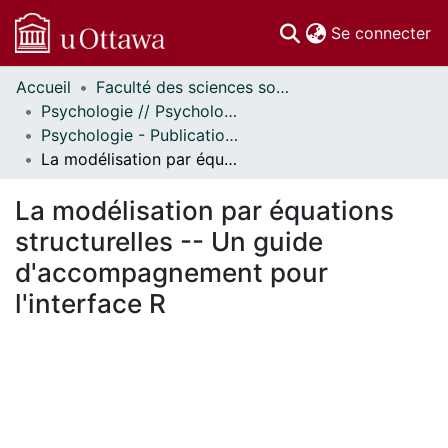
(c
Se connecter
Accueil
Faculté des sciences sociales // Faculty of Social Sciences
Communautés
Psychologie // Psychology
et collections
Psychologie - Publications // Psychology - Publications
Parcourir
La modélisation par équations structurelles -- Un guide d'accompagnement pour l'interface R
Statistiques
À propos
La modélisation par équations
structurelles -- Un guide
d'accompagnement pour
l'interface R