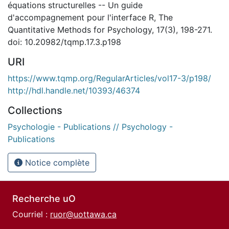
équations structurelles -- Un guide
d'accompagnement pour l'interface R, The
Quantitative Methods for Psychology, 17(3), 198-271.
doi: 10.20982/tqmp.17.3.p198
URI
https://www.tqmp.org/RegularArticles/vol17-3/p198/
http://hdl.handle.net/10393/46374
Collections
Psychologie - Publications // Psychology -
Publications
Notice complète
Recherche uO
Courriel :
ruor@uottawa.ca