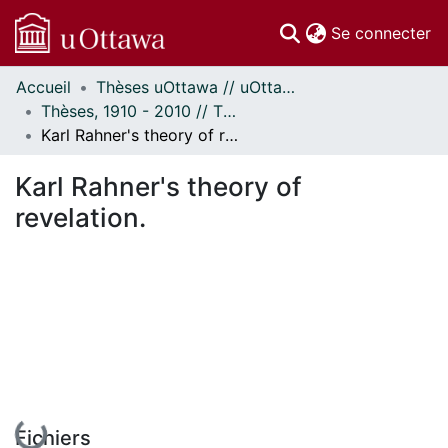
(c
Se connecter
Accueil
Thèses uOttawa // uOttawa Theses
Communautés
Thèses, 1910 - 2010 // Theses, 1910 - 2010
et collections
Karl Rahner's theory of revelation.
Parcourir
Statistiques
Karl Rahner's theory of
À propos
revelation.
En cours de chargement...
Fichiers