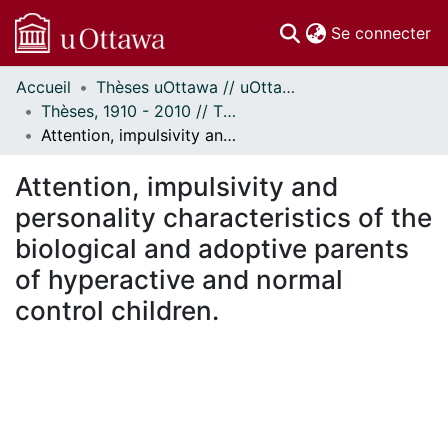
(c
Se connecter
Accueil
Thèses uOttawa // uOttawa Theses
Communautés
Thèses, 1910 - 2010 // Theses, 1910 - 2010
et collections
Attention, impulsivity and personality characteristics of the biological and adoptive parents of hyperactive and normal control children.
Parcourir
Statistiques
Attention, impulsivity and
À propos
personality characteristics of the
biological and adoptive parents
of hyperactive and normal
control children.