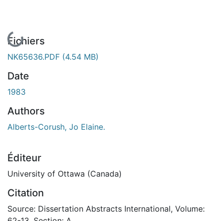
En cours de chargement...
Fichiers
NK65636.PDF
(4.54 MB)
Date
1983
Authors
Alberts-Corush, Jo Elaine.
Éditeur
University of Ottawa (Canada)
Citation
Source: Dissertation Abstracts International, Volume:
62-13, Section: A.