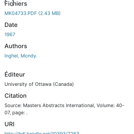
ment...
Fichiers
MK04733.PDF
(2.43 MB)
Date
1967
Authors
Inghel, Mondy.
Éditeur
University of Ottawa (Canada)
Citation
Source: Masters Abstracts International, Volume: 40-
07, page: .
URI
http://hdl.handle.net/10393/7263