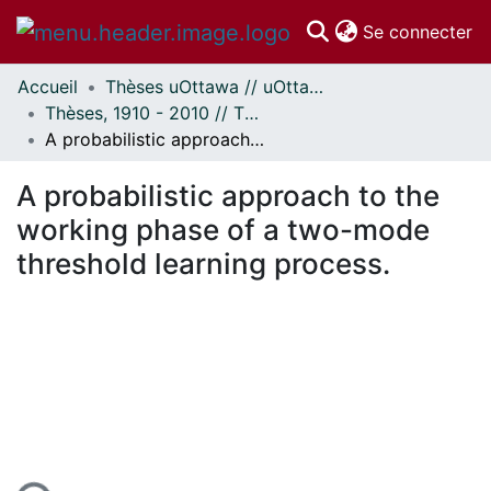
(c
Se connecter
Accueil
Thèses uOttawa // uOttawa Theses
Communautés
Thèses, 1910 - 2010 // Theses, 1910 - 2010
et collections
A probabilistic approach to the working phase of a two-mode threshold learning process.
Parcourir
Statistiques
A probabilistic approach to the
À propos
working phase of a two-mode
threshold learning process.