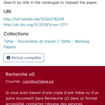
Search by title in the catalogue to request the paper.
URI
http://hdl.handle.net/10393/18208
http://dx.doi.org/10.20381/ruor-1211
Collections
Telfer - Documents de travail // Telfer - Working
Papers
Notice complète
Recherche uO
Courriel :
ruor@uottawa.ca
Si vous avez besoin d'une copie d'une thèse ou d'un
autre document dans Recherche uO dans un format
accessible, contactez l'équipe des
services