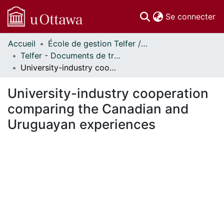
(c
Se connecter
Accueil
École de gestion Telfer // Telfer School of Management
Communautés
Telfer - Documents de travail // Telfer - Working Papers
et collections
University-industry cooperation comparing the Canadian and Uruguayan experiences
Parcourir
Statistiques
University-industry cooperation
À propos
comparing the Canadian and
Uruguayan experiences