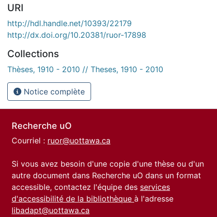
URI
http://hdl.handle.net/10393/22179
http://dx.doi.org/10.20381/ruor-17898
Collections
Thèses, 1910 - 2010 // Theses, 1910 - 2010
Notice complète
Recherche uO
Courriel :
ruor@uottawa.ca
Si vous avez besoin d'une copie d'une thèse ou d'un
autre document dans Recherche uO dans un format
accessible, contactez l'équipe des
services
d'accessibilité de la bibliothèque
à l'adresse
libadapt@uottawa.ca