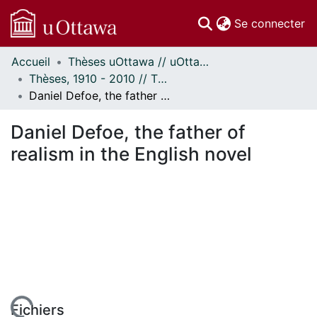
(c
Se connecter
Accueil
Thèses uOttawa // uOttawa Theses
Communautés
Thèses, 1910 - 2010 // Theses, 1910 - 2010
et collections
Daniel Defoe, the father of realism in the English novel
Parcourir
Statistiques
Daniel Defoe, the father of
À propos
realism in the English novel
Fichiers