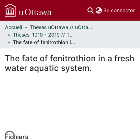
(c
Se connecter
Accueil
Thèses uOttawa // uOttawa Theses
Communautés
Thèses, 1910 - 2010 // Theses, 1910 - 2010
et collections
The fate of fenitrothion in a fresh water aquatic system.
Parcourir
Statistiques
The fate of fenitrothion in a fresh
À propos
water aquatic system.
Fichiers