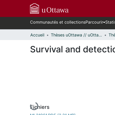
Communautés et collections
Parcourir
Stati
Accueil
Thèses uOttawa // uOttawa Theses
Survival and detecti
En cours de chargement...
Fichiers