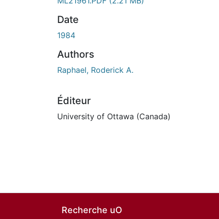
ML21961.PDF
(2.21 MB)
Date
1984
Authors
Raphael, Roderick A.
Éditeur
University of Ottawa (Canada)
Recherche uO