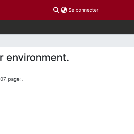
(current)
Se connecter
er environment.
07, page: .