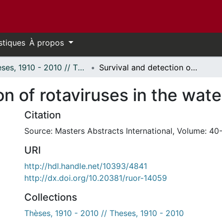
stiques
À propos
Thèses, 1910 - 2010 // Theses, 1910 - 2010
Survival and detection of rotaviruses in the water environment.
on of rotaviruses in the wat
Citation
Source: Masters Abstracts International, Volume: 40-
URI
http://hdl.handle.net/10393/4841
http://dx.doi.org/10.20381/ruor-14059
Collections
Thèses, 1910 - 2010 // Theses, 1910 - 2010